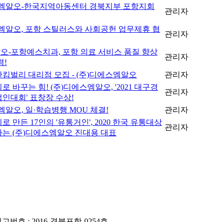
스엠알오-한국지역아동센터 경북지부 포항지회
관리자
엠알오, 포항 스틸러스와 사회공헌 업무제휴 협
관리자
오-포항예스치과, 포항 의료 서비스 품질 향상
관리자
력!
유한킴벌리 대리점 모집 - (주)디에스엠알오
관리자
로 바꾸는 힘! (주)디에스엠알오, '2021 대구경
관리자
인대회' 표창장 수상!
엠알오, 일·학습병행 MOU 체결!
관리자
 만든 17인의 '유통거인', 2020 한국 유통대상
관리자
는 (주)디에스엠알오 진대용 대표
번호 : 2016-경북포항-0254호