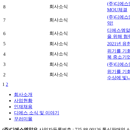
(주)디에
회사소식
8
MOU체결
(주)디에스
회사소식
7
약!
디에스엠알
회사소식
6
을 위해 협
5
회사소식
2021년 
위기를 기회
회사소식
4
북 중소기업
3
회사소식
(주)디에스
위기를 기회로
회사소식
2
수상에 빛나
1
2
회사소개
사업현황
인재채용
디에스 소식 및 이야기
꾸러미몰
(주)디에스엠알오
사업자등록번호 : 725-88-00126
통신판매업 신고